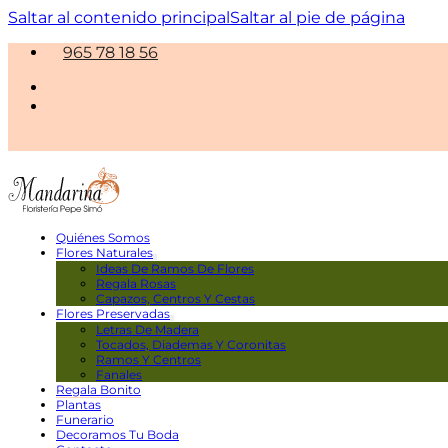
Saltar al contenido principal
Saltar al pie de página
965 78 18 56
Quiénes Somos
Flores Naturales
Ideas De Ramos De Flores
Regala Rosas
Capazos, Centros Y Cestas
Flores Preservadas
Letras De Madera
Tocados, Diademas Y Coronitas
Ramos Y Centros
Fanales
Regala Bonito
Plantas
Funerario
Decoramos Tu Boda