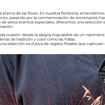
eterna de las flores. En nuestra floristería, entendemos
ento, pasando por la conmemoración de aniversarios, hast
uno de estos eventos especiales, ofrecemos una selección 
bración.
da ocasión: desde la alegría inigualable de un nacimient
enas de tradición y color como las Fallas.
a selección exclusiva de regalos florales que capturan el