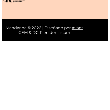
Mandarina © 2026 | Diseñado por
Avant
CEM
&
DCIP
en
denia.com