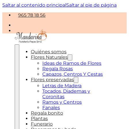
Saltar al contenido principal
Saltar al pie de página
965 78 18 56
Quiénes somos
Flores Naturales
Ideas de Ramos de Flores
Regala Rosas
Capazos, Centros Y Cestas
Flores preservadas
Letras de Madera
Tocados, Diademas y
Coronitas
Ramos y Centros
Fanales
Regala bonito
Plantas
Funerario